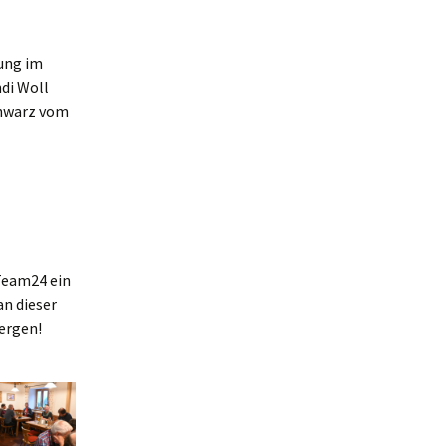
rung im
di Woll
chwarz vom
Team24 ein
an dieser
ergen!