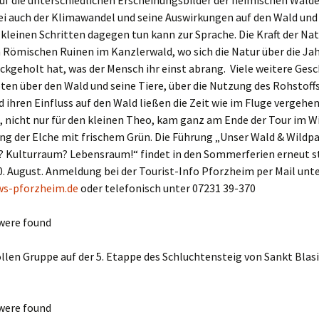
f die unterschiedlichen Erscheinungsbilder der heimischen Wälder
i auch der Klimawandel und seine Auswirkungen auf den Wald und 
 kleinen Schritten dagegen tun kann zur Sprache. Die Kraft der Nat
n Römischen Ruinen im Kanzlerwald, wo sich die Natur über die J
ckgeholt hat, was der Mensch ihr einst abrang. Viele weitere Ges
en über den Wald und seine Tiere, über die Nutzung des Rohstoffs
d ihren Einfluss auf den Wald ließen die Zeit wie im Fluge vergehen
 nicht nur für den kleinen Theo, kam ganz am Ende der Tour im Wi
ng der Elche mit frischem Grün. Die Führung „Unser Wald & Wildpa
 Kulturraum? Lebensraum!“ findet in den Sommerferien erneut s
. August. Anmeldung bei der Tourist-Info Pforzheim per Mail unt
s-pforzheim.de
oder telefonisch unter 07231 39-370
were found
ollen Gruppe auf der 5. Etappe des Schluchtensteig von Sankt Blas
were found