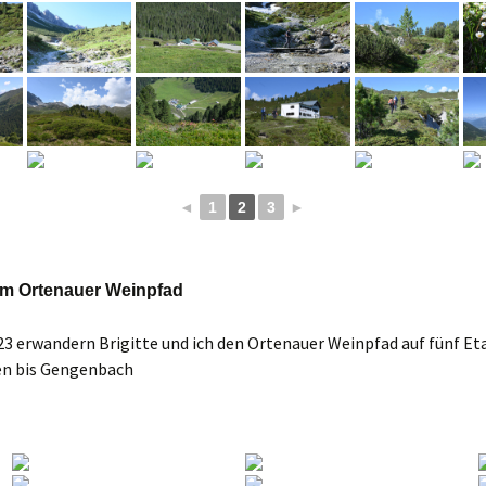
◄
1
2
3
►
am Ortenauer Weinpfad
23 erwandern Brigitte und ich den Ortenauer Weinpfad auf fünf E
n bis Gengenbach