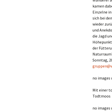
Wanderer au
kamen dabe
Einzelne in
sich bei de
wieder zurü
und Anekdot
die Jagd un
Höhepunkt,
der Fütteru
Naturraum?
Sonntag, 20
gruppen@w
no images 
Mit einer t
Todtmoos
no images 