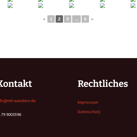
◄
1
2
3
...
6
►
Kontakt
Rechtliches
nfo@mh-wandern.de
Impressum
Datenschutz
179 9003596