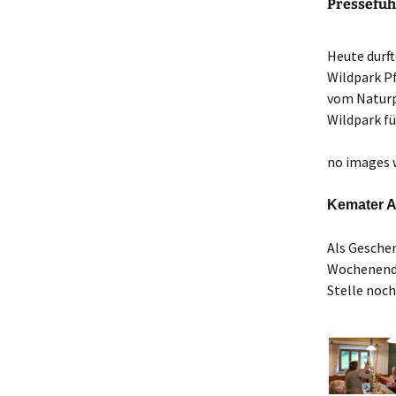
Presseführ
Heute durft
Wildpark Pf
vom Naturp
Wildpark fü
no images 
Kemater A
Als Gesche
Wochenende
Stelle noch