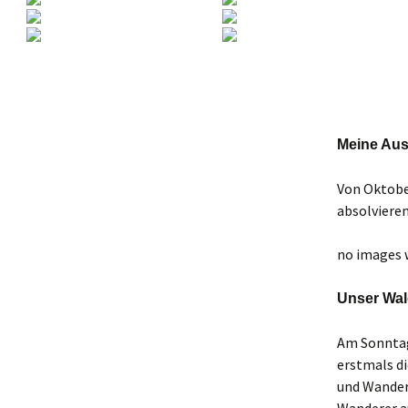
Meine Aus
Von Oktober
absolvieren
no images 
Unser Wal
Am Sonntag
erstmals d
und Wander