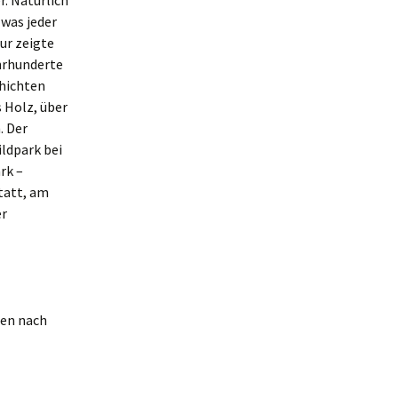
. Natürlich
was jeder
ur zeigte
ahrhunderte
chichten
 Holz, über
. Der
ldpark bei
rk –
tatt, am
er
ien nach