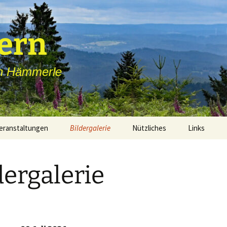
ern
in Hämmerle
eranstaltungen
Bildergalerie
Nützliches
Links
ebnisse
dergalerie
ebnisse
n